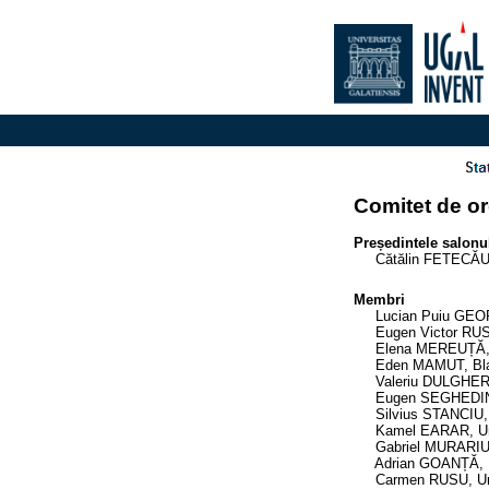
Comitet de o
Președintele salonu
Cătălin FETECĂU - U
Membri
Lucian Puiu GEORGE
Eugen Victor RUSU, 
Elena MEREUȚĂ, Uni
Eden MAMUT, Black S
Valeriu DULGHERU, 
Eugen SEGHEDIN, Inst
Silvius STANCIU, Un
Kamel EARAR, Univer
Gabriel MURARIU, Un
Adrian GOANȚĂ, Univ
Carmen RUSU, Univer