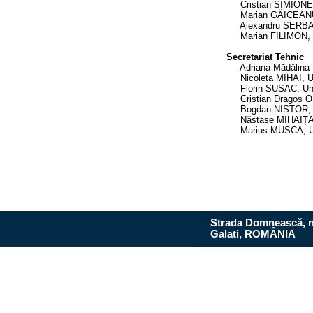
Cristian SIMIONESCU
Marian GĂICEANU, Un
Alexandru ȘERBAN, U
Marian FILIMON, Direc
Secretariat Tehnic
Adriana-Mădălina ȚU
Nicoleta MIHAI, Uni
Florin SUSAC, Unive
Cristian Dragoș OBR
Bogdan NISTOR, Univ
Năstase MIHAIȚA, Un
Marius MUSCA, Unive
Strada Domnească, n
Galati, ROMÂNIA