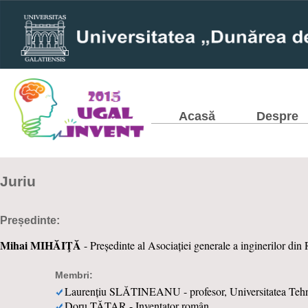
Acasă
Despre
Juriu
Președinte:
Mihai MIHĂIŢĂ
- Președinte al Asociației generale a inginerilor d
Membri:
Laurențiu SLĂTINEANU - profesor, Universitatea Tehn
Doru TĂTAR - Inventator român